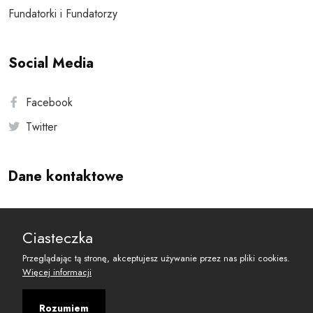
Fundatorki i Fundatorzy
Social Media
Facebook
Twitter
Dane kontaktowe
Andersa 10, 00-201 Warszawa
Ciasteczka
reset@resetobywatelski.pl
Przeglądając tą stronę, akceptujesz używanie przez nas pliki cookies.
Więcej informacji
Rozumiem