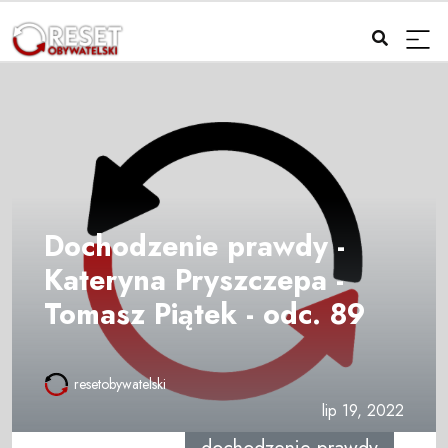
Dochodzenie prawdy -
Kateryna Pryszczepa -
Tomasz Piątek - odc. 89
resetobywatelski
lip 19, 2022