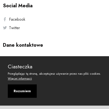
Social Media
Facebook
Twitter
Dane kontaktowe
Andersa 10, 00-201 Warszawa
Ciasteczka
reset@resetobywatelski.pl
Przeglądając tą stronę, akceptujesz używanie przez nas pliki cookies.
Więcej informacji
Rozumiem
©
2026
Fundacja Arbitror