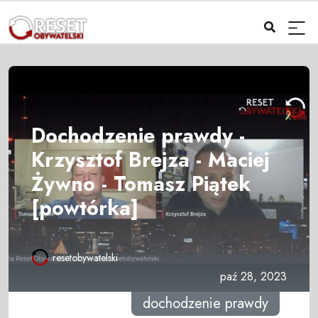
Dochodzenie prawdy -
Krzysztof Brejza - Maciej
Żywno - Tomasz Piątek
[powtórka]
resetobywatelski
paź 28, 2023
dochodzenie prawdy