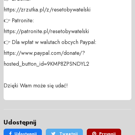
https://zrzutka.pl/z/resetobywatelski 

👉 Patronite: 

https://patronite.pl/resetobywatelski

👉 Dla wpłat w walutach obcych Paypal:

https://www.paypal.com/donate/?
hosted_button_id=9KMP8ZPSNDYL2

Dzięki Wam może się udać!
Udostępnij
Udostępnij
Tweetnij
Przypnij