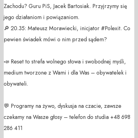
Zachodu? Guru PiS, Jacek Bartosiak. Przyjrzymy się 
jego działaniom i powiązaniom.

🔎 20.35: Mateusz Morawiecki, inicjator #Polexit. Co 
pewien świadek mówi o nim przed sądem?

📣 Reset to strefa wolnego słowa i swobodnej myśli, 
medium tworzone z Wami i dla Was – obywatelek i 
obywateli. 

💬 Programy na żywo, dyskusja na czacie, zawsze 
czekamy na Wasze głosy – telefon do studia +48 698 
286 411 
