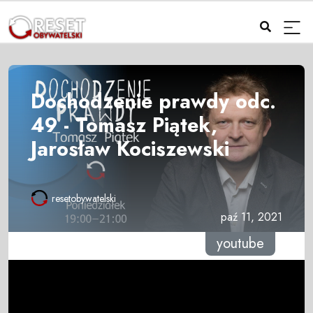
Dochodzenie prawdy odc.
49 - Tomasz Piątek,
Jarosław Kociszewski
resetobywatelski
paź 11, 2021
youtube