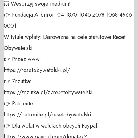
💥 Wesprzyj swoje medium! 

👉 Fundacja Arbitror: 04 1870 1045 2078 1068 4966 
0001 

W tytule wpłaty: Darowizna na cele statutowe Reset 
Obywatelski 

👉 Przez www: 

https://resetobywatelski.pl/ 

👉 Zrzutka: 

https://zrzutka.pl/z/resetobywatelski 

👉 Patronite: 

https://patronite.pl/resetobywatelski

👉 Dla wpłat w walutach obcych Paypal:

https://www.paypal.com/donate/?