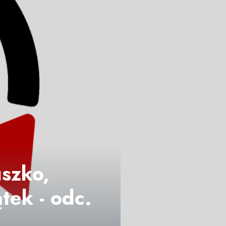
szko,
tek - odc.