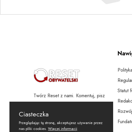
Nawi
Polityk
Regula
Statut 
Twórz Reset z nami. Komentuj, pisz
Redakc
i wspieraj
Rozwój
Ciasteczka
Fundato
Przeglądając tą stronę, akceptujesz używanie przez
nas pliki cookies.
Więcej informacji