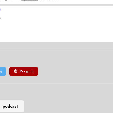
j
Przypnij
podcast