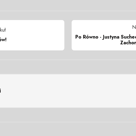
N
kuł
Po Równo - Justyna Suche
ów!
Zachor
i