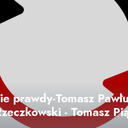
ie prawdy-Tomasz Pawłu
zeczkowski - Tomasz Pią