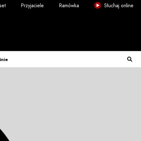
set
Przyjaciele
Ramówka
Słuchaj online
inie