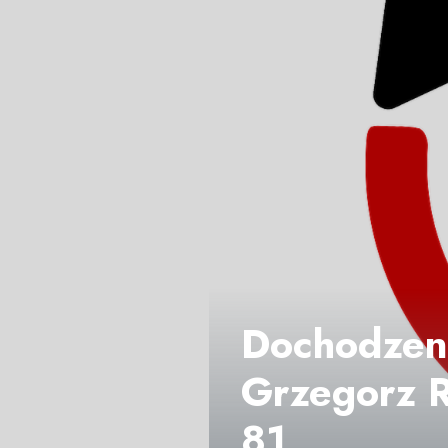
Dochodzen
Grzegorz R
81