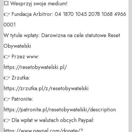
💥 Wesprzyj swoje medium! 

👉 Fundacja Arbitror: 04 1870 1045 2078 1068 4966 
0001 

W tytule wpłaty: Darowizna na cele statutowe Reset 
Obywatelski 

👉 Przez www: 

https://resetobywatelski.pl/ 

👉 Zrzutka: 

https://zrzutka.pl/z/resetobywatelski 

👉 Patronite: 

https://patronite.pl/resetobywatelski/description

👉 Dla wpłat w walutach obcych Paypal:

https://www.paypal.com/donate/?