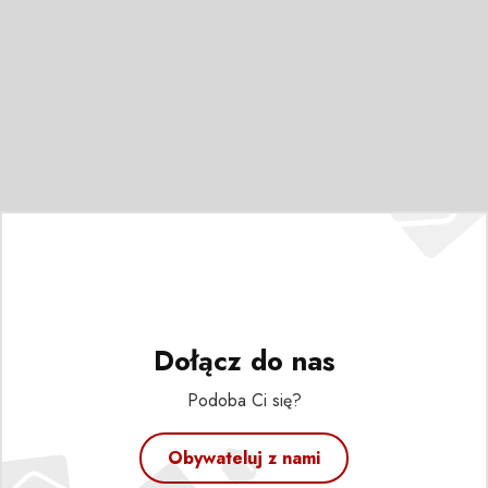
Dołącz do nas
Podoba Ci się?
Obywateluj z nami