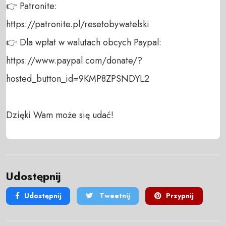
👉 Patronite: 

https://patronite.pl/resetobywatelski

👉 Dla wpłat w walutach obcych Paypal:

https://www.paypal.com/donate/?
hosted_button_id=9KMP8ZPSNDYL2

Dzięki Wam może się udać!
Udostępnij
Udostępnij
Tweetnij
Przypnij