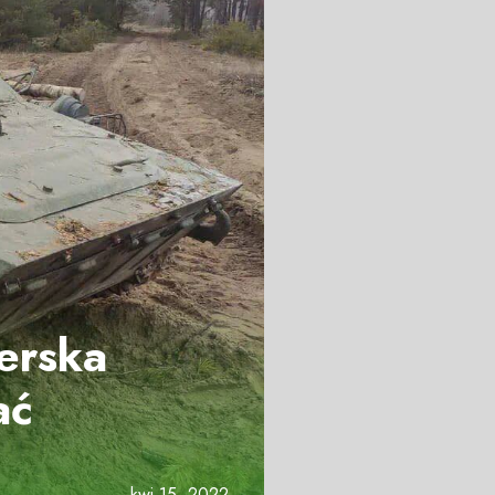
erska
ać
kwi 15, 2022