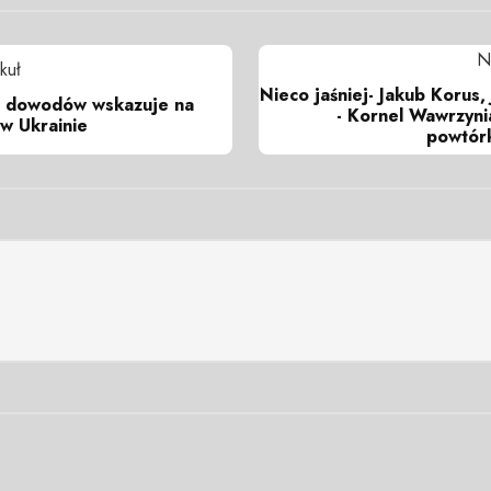
N
kuł
Nieco jaśniej- Jakub Korus
j dowodów wskazuje na
- Kornel Wawrzynia
w Ukrainie
powtór