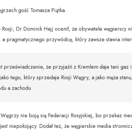
grzech gość Tomasza Piątka.
 Rosji, Dr Dominik Hejj ocenił, że obywatele węgierscy n
, a pragmatycznego przywódcę, który zawsze stawia inte
 przeświadczenie, że przyjaźń z Kremlem daje tani gaz i
ako tego, który sprzedaje Rosji Węgry, a jako męża stanu,
odu a zachodu
e Węgrzy nie boją się Federacji Rosyjskiej, bo przekaz me
jest niepokojący. Dodał też, że węgierskie media stronni