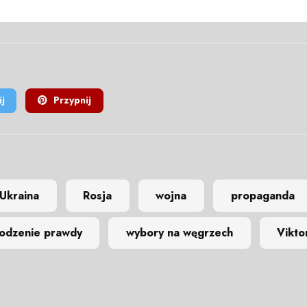
j
Przypnij
Ukraina
Rosja
wojna
propaganda
odzenie prawdy
wybory na węgrzech
Vikto