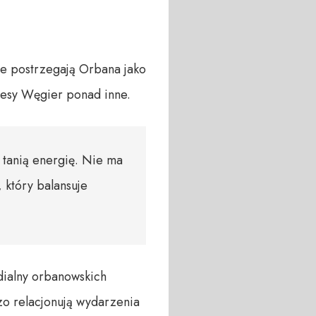
ie postrzegają Orbana jako
resy Węgier ponad inne.
 tanią energię. Nie ma
 który balansuje
dialny orbanowskich
czo relacjonują wydarzenia