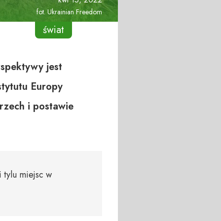
fot. Ukrainian Freedom
świat
rspektywy jest
tytutu Europy
rzech i postawie
i tylu miejsc w