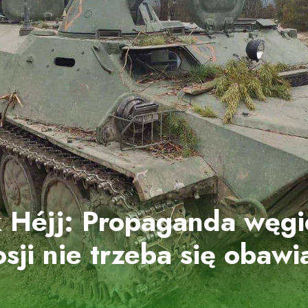
 Héjj: Propaganda węgi
osji nie trzeba się obawi