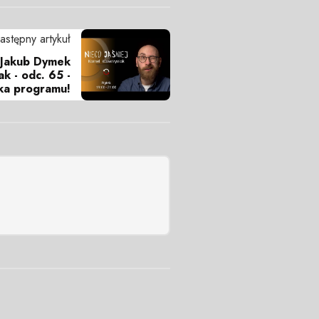
astępny artykuł
, Jakub Dymek
k - odc. 65 -
ka programu!