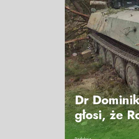
Dr Dominik
głosi, że R
Redakcja