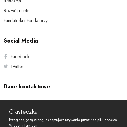
Redakcja
Rozwój i cele
Fundatorki i Fundatorzy
Social Media
Facebook
Twitter
Dane kontaktowe
Andersa 10, 00-201 Warszawa
Ciasteczka
reset@resetobywatelski.pl
Przeglądając tą stronę, akceptujesz używanie przez nas pliki cookies.
Więcej informacji