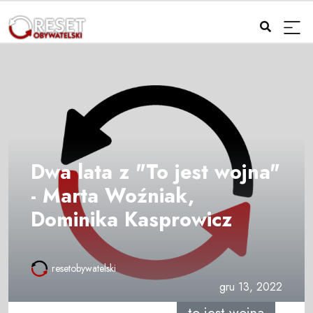
Dwa lata z "To jest wojna"
- Marta Woźniak,
Dominika Kasprowicz
resetobywatelski
gru 13, 2022