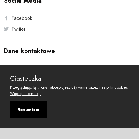
Social Media
Facebook
Twitter
Dane kontaktowe
Andersa 10, 00-201 Warszawa
Ciasteczka
reset@resetobywatelski.pl
Przeglądając tą stronę, akceptujesz używanie przez nas pliki cookies.
Więcej informacji
Rozumiem
©
2026
Fundacja Arbitror
Developed with
by
Maciej
&
Łukasz