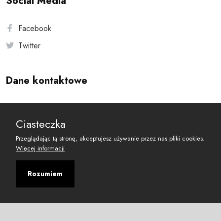
Social Media
Facebook
Twitter
Dane kontaktowe
Andersa 10, 00-201 Warszawa
Ciasteczka
reset@resetobywatelski.pl
Przeglądając tą stronę, akceptujesz używanie przez nas pliki cookies.
Więcej informacji
Rozumiem
©
2026
Fundacja Arbitror
Developed with
by
Maciej
&
Łukasz