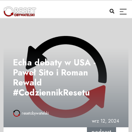
Echa debaty w USA -
Paweł Sito i Roman
Rewald
#CodziennikResetu
resetobywatelski
wrz 12, 2024