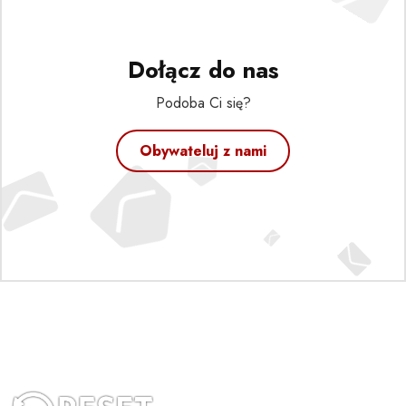
Dołącz do nas
Podoba Ci się?
Obywateluj z nami