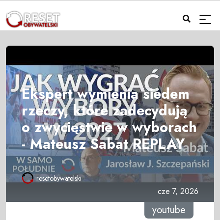
Ekspert wymienia siedem
rzeczy, które zadecydują
o zwycięstwie w wyborach
- Mateusz Sabat REPLAY
resetobywatelski
cze 7, 2026
youtube