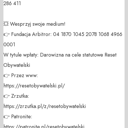
286 411 

💥 Wesprzyj swoje medium! 

👉 Fundacja Arbitror: 04 1870 1045 2078 1068 4966 
0001 

W tytule wpłaty: Darowizna na cele statutowe Reset 
Obywatelski 

👉 Przez www: 

https://resetobywatelski.pl/ 

👉 Zrzutka: 

https://zrzutka.pl/z/resetobywatelski 

👉 Patronite: 

https://patronite.pl/resetobywatelski
