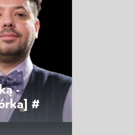
ką -
tórka] #