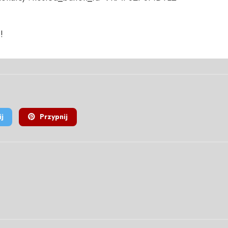
!
j
Przypnij