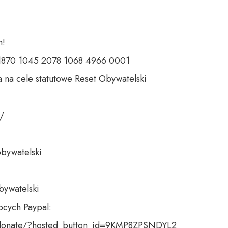
 

 1870 1045 2078 1068 4966 0001 

 na cele statutowe Reset Obywatelski 

 

bywatelski 

bywatelski

cych Paypal:

donate/?hosted_button_id=9KMP8ZPSNDYL2
