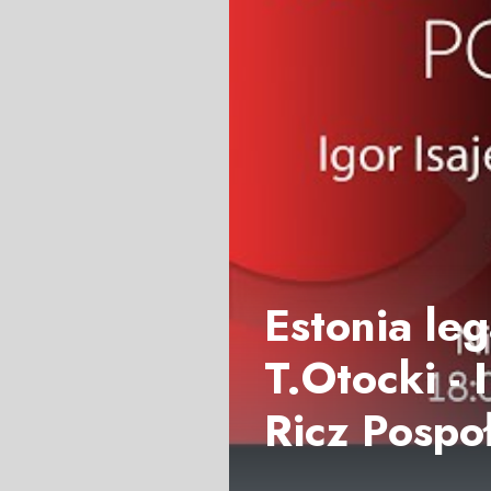
Estonia le
T.Otocki - 
Ricz Pospo