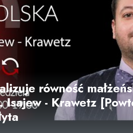
galizuje równość małżeńs
I. Isajew - Krawetz [Pow
łyta