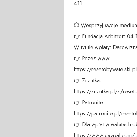
411 

💥 Wesprzyj swoje medium!
👉 Fundacja Arbitror: 04
W tytule wpłaty: Darowizna
👉 Przez www: 

https://resetobywatelski.pl/
👉 Zrzutka: 

https://zrzutka.pl/z/reseto
👉 Patronite: 

https://patronite.pl/reseto
👉 Dla wpłat w walutach ob
https://www.paypal.com/