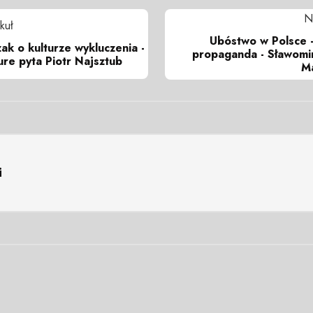
N
kuł
Ubóstwo w Polsce -
ak o kulturze wykluczenia -
propaganda - Sławomir
ure pyta Piotr Najsztub
Ma
i