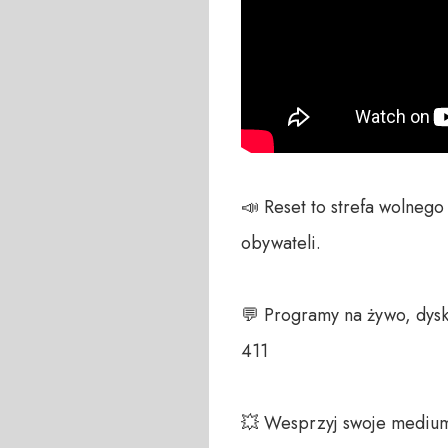
📣 Reset to strefa wolneg
obywateli. 

💬 Programy na żywo, dysk
411 

💥 Wesprzyj swoje medium!