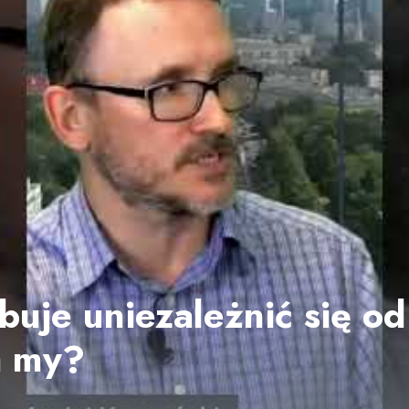
buje uniezależnić się od
a my?