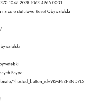
 1870 1045 2078 1068 4966 0001 

 na cele statutowe Reset Obywatelski 

 

bywatelski 

bywatelski

cych Paypal:

donate/?hosted_button_id=9KMP8ZPSNDYL2

!