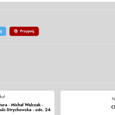
j
Przypnij
kuł
N
ura - Michał Walczak -
C
ulc-Strychowska - odc. 24