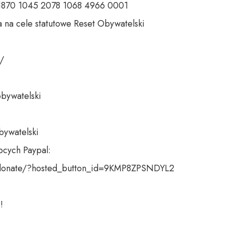
 1870 1045 2078 1068 4966 0001 

 na cele statutowe Reset Obywatelski 

 

bywatelski 

bywatelski

cych Paypal:

donate/?hosted_button_id=9KMP8ZPSNDYL2

!