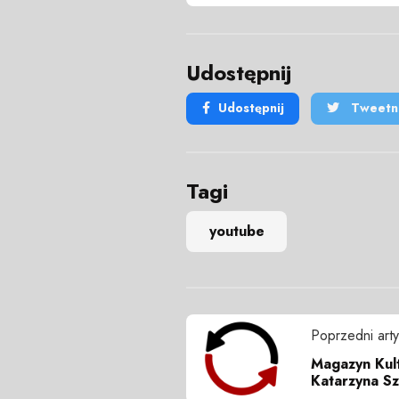
Udostępnij
Udostępnij
Tweetni
Tagi
youtube
Poprzedni arty
Magazyn Kult
Katarzyna Sz