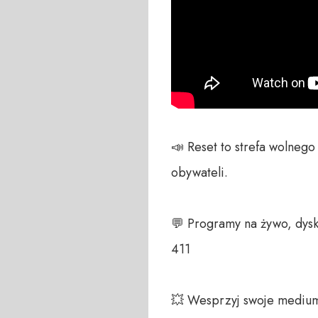
📣 Reset to strefa wolneg
obywateli. 

💬 Programy na żywo, dysk
411 

💥 Wesprzyj swoje medium!