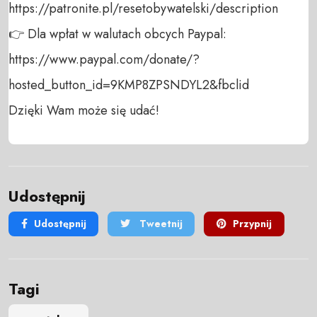
https://patronite.pl/resetobywatelski/description

👉 Dla wpłat w walutach obcych Paypal:

https://www.paypal.com/donate/?
hosted_button_id=9KMP8ZPSNDYL2&fbclid

Dzięki Wam może się udać!
Udostępnij
Udostępnij
Tweetnij
Przypnij
Tagi