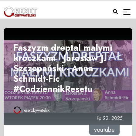
Faszyzm dreptal malymi
kroczkami - Jarosław J.
Szczepański - Anna
Schmidt-Fic
#CodziennikResetu
resetobywatelski
lip 22, 2025
youtube