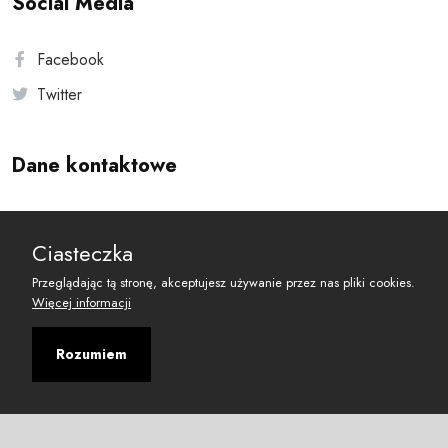
Social Media
Facebook
Twitter
Dane kontaktowe
Andersa 10, 00-201 Warszawa
Ciasteczka
reset@resetobywatelski.pl
Przeglądając tą stronę, akceptujesz używanie przez nas pliki cookies.
Więcej informacji
Rozumiem
©
2026
Fundacja Arbitror
Developed with
by
Maciej
&
Łukasz