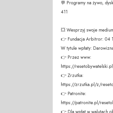
💬 Programy na żywo, dysk
411 

💥 Wesprzyj swoje medium!
👉 Fundacja Arbitror: 04
W tytule wpłaty: Darowizna
👉 Przez www: 

https://resetobywatelski.pl/
👉 Zrzutka: 

https://zrzutka.pl/z/reseto
👉 Patronite: 

https://patronite.pl/reseto
👉 Dla wpłat w walutach ob