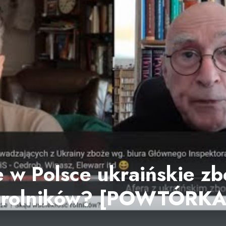
e w Polsce ukraińskie z
ć rolników? [POWTÓRKA