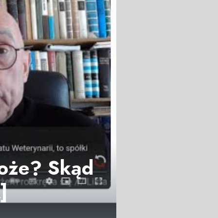
boże? Skąd
]