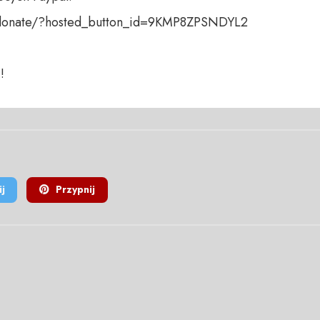
donate/?hosted_button_id=9KMP8ZPSNDYL2

!
j
Przypnij