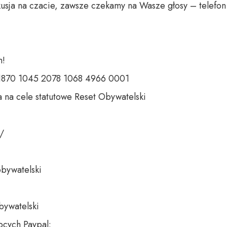
usja na czacie, zawsze czekamy na Wasze głosy – telefon 
 

 1870 1045 2078 1068 4966 0001 

 na cele statutowe Reset Obywatelski 

 

bywatelski 

bywatelski

cych Paypal:
