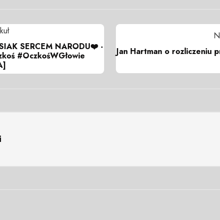
kuł
N
SIAK SERCEM NARODU❤️ -
Jan Hartman o rozliczeniu 
czkoś #OczkośWGłowie
A]
i