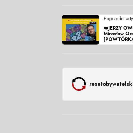
Poprzedni arty
❤️JERZY OW
Mirosław O
[POWTÓRK
resetobywatelsk