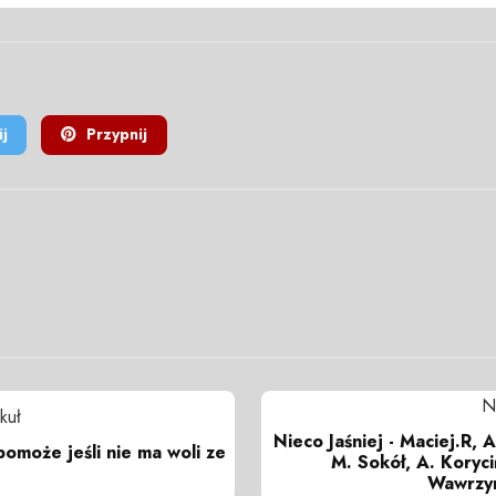
j
Przypnij
N
kuł
Nieco Jaśniej - Maciej.R, 
pomoże jeśli nie ma woli ze
M. Sokół, A. Koryci
Wawrzyn