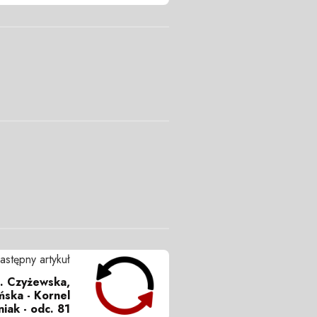
astępny artykuł
A. Czyżewska,
ńska - Kornel
iak - odc. 81