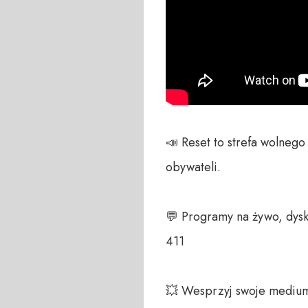
📣 Reset to strefa wolneg
obywateli. 

💬 Programy na żywo, dysk
411 

💥 Wesprzyj swoje medium!