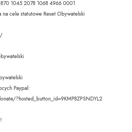
 1870 1045 2078 1068 4966 0001 

 na cele statutowe Reset Obywatelski 

 

bywatelski 

bywatelski

cych Paypal:

donate/?hosted_button_id=9KMP8ZPSNDYL2

!