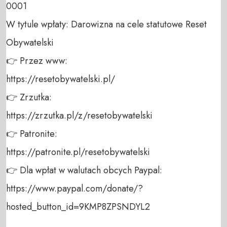
0001 

W tytule wpłaty: Darowizna na cele statutowe Reset 
Obywatelski 

👉 Przez www: 

https://resetobywatelski.pl/ 

👉 Zrzutka: 

https://zrzutka.pl/z/resetobywatelski 

👉 Patronite: 

https://patronite.pl/resetobywatelski

👉 Dla wpłat w walutach obcych Paypal:

https://www.paypal.com/donate/?
hosted_button_id=9KMP8ZPSNDYL2
