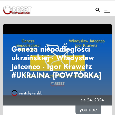
Geneza niepodległości
ukraińskiej - Władysław
Jatcenco - Igor Krawetz
#UKRAINA [POWTÓRKA]
resetobywatelski
sie 24, 2024
youtube