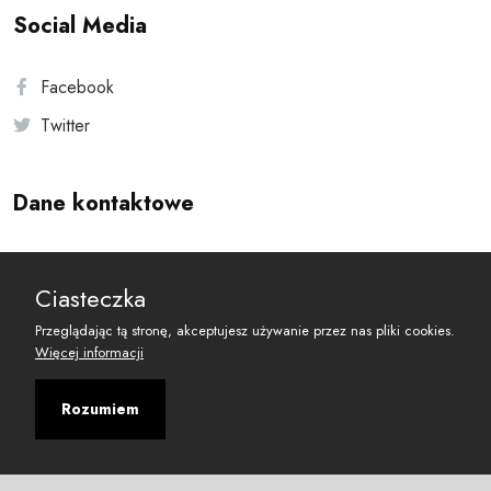
Social Media
Facebook
Twitter
Dane kontaktowe
Andersa 10, 00-201 Warszawa
Ciasteczka
reset@resetobywatelski.pl
Przeglądając tą stronę, akceptujesz używanie przez nas pliki cookies.
Więcej informacji
Rozumiem
©
2026
Fundacja Arbitror