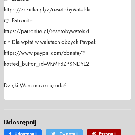
https://zrzutka.pl/z/resetobywatelski 

👉 Patronite: 

https://patronite.pl/resetobywatelski

👉 Dla wpłat w walutach obcych Paypal:

https://www.paypal.com/donate/?
hosted_button_id=9KMP8ZPSNDYL2

Dzięki Wam może się udać!
Udostępnij
Udostępnij
Tweetnij
Przypnij