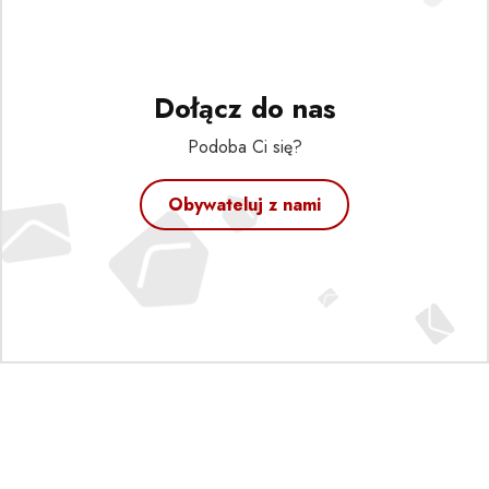
Dołącz do nas
Podoba Ci się?
Obywateluj z nami