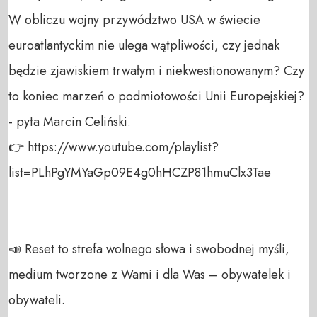
W obliczu wojny przywództwo USA w świecie 
euroatlantyckim nie ulega wątpliwości, czy jednak 
będzie zjawiskiem trwałym i niekwestionowanym? Czy 
to koniec marzeń o podmiotowości Unii Europejskiej? 
- pyta Marcin Celiński.

👉 https://www.youtube.com/playlist?
list=PLhPgYMYaGp09E4g0hHCZP81hmuClx3Tae

📣 Reset to strefa wolnego słowa i swobodnej myśli, 
medium tworzone z Wami i dla Was – obywatelek i 
obywateli. 
