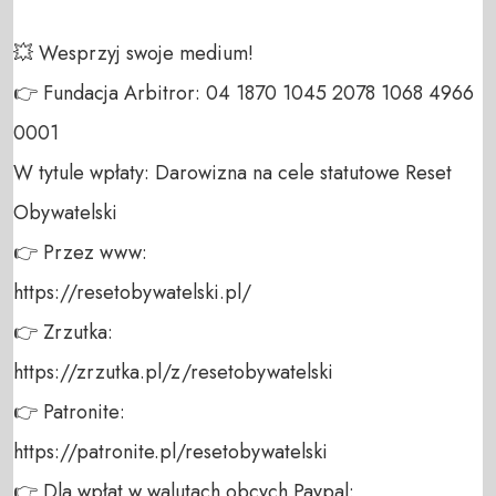
💥 Wesprzyj swoje medium! 

👉 Fundacja Arbitror: 04 1870 1045 2078 1068 4966 
0001 

W tytule wpłaty: Darowizna na cele statutowe Reset 
Obywatelski 

👉 Przez www: 

https://resetobywatelski.pl/ 

👉 Zrzutka: 

https://zrzutka.pl/z/resetobywatelski 

👉 Patronite: 

https://patronite.pl/resetobywatelski

👉 Dla wpłat w walutach obcych Paypal:
