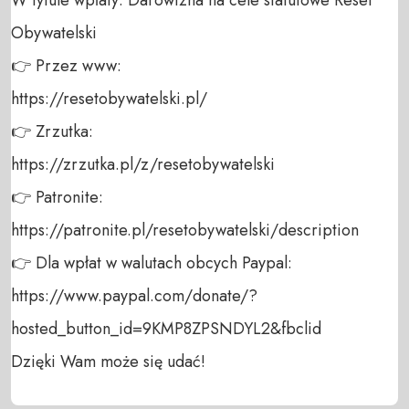
Obywatelski 

👉 Przez www: 

https://resetobywatelski.pl/ 

👉 Zrzutka: 

https://zrzutka.pl/z/resetobywatelski 

👉 Patronite: 

https://patronite.pl/resetobywatelski/description

👉 Dla wpłat w walutach obcych Paypal:

https://www.paypal.com/donate/?
hosted_button_id=9KMP8ZPSNDYL2&fbclid

Dzięki Wam może się udać!