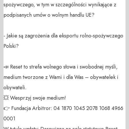
spożywczego, w tym w szczególności wynikające z 
podpisanych umów o wolnym handlu UE?

- Jakie są zagrożenia dla eksportu rolno-spożywczego 
Polski?

📣 Reset to strefa wolnego słowa i swobodnej myśli, 
medium tworzone z Wami i dla Was – obywatelek i 
obywateli. 

💥 Wesprzyj swoje medium! 

👉 Fundacja Arbitror: 04 1870 1045 2078 1068 4966 
0001 

W tytule wpłaty: Darowizna na cele statutowe Reset 