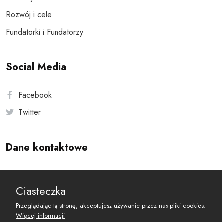
Rozwój i cele
Fundatorki i Fundatorzy
Social Media
Facebook
Twitter
Dane kontaktowe
Andersa 10, 00-201 Warszawa
Ciasteczka
reset@resetobywatelski.pl
Przeglądając tą stronę, akceptujesz używanie przez nas pliki cookies.
Więcej informacji