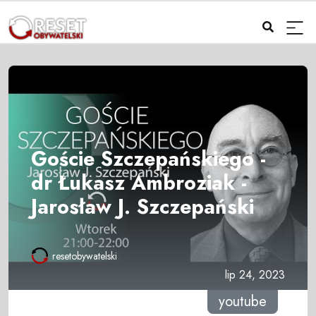
Goście Szczepańskiego -
dr Łukasz Ambroziak -
Jarosław J. Szczepański
resetobywatelski
lip 24, 2023
youtube