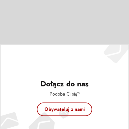
Dołącz do nas
Podoba Ci się?
Obywateluj z nami