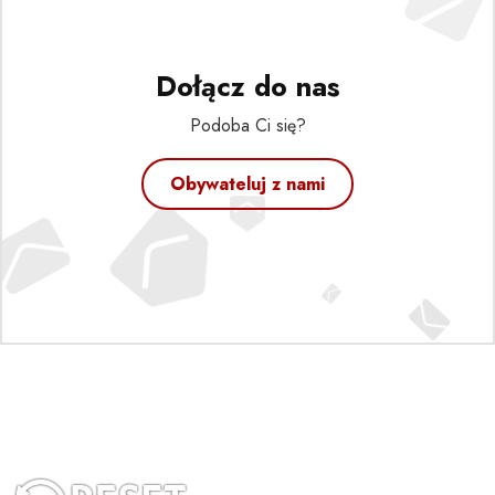
Dołącz do nas
Podoba Ci się?
Obywateluj z nami