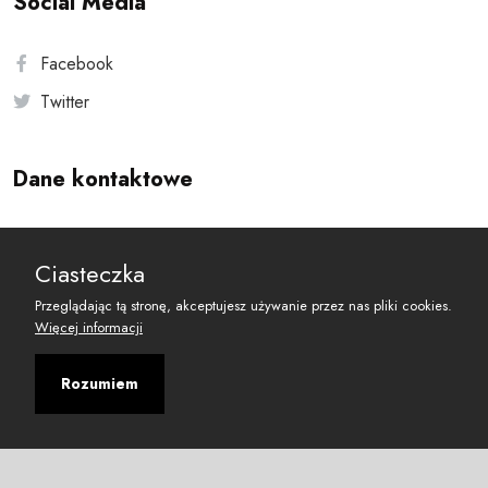
Social Media
Facebook
Twitter
Dane kontaktowe
Andersa 10, 00-201 Warszawa
Ciasteczka
reset@resetobywatelski.pl
Przeglądając tą stronę, akceptujesz używanie przez nas pliki cookies.
Więcej informacji
Rozumiem
©
2026
Fundacja Arbitror
Developed with
by
Maciej
&
Łukasz