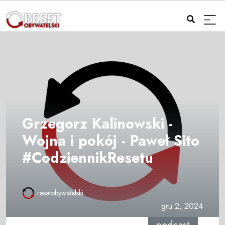
Grzegorz Kalinowski -
Wojna i pokój - Paweł Sito
#CodziennikResetu
resetobywatelski
gru 2, 2024