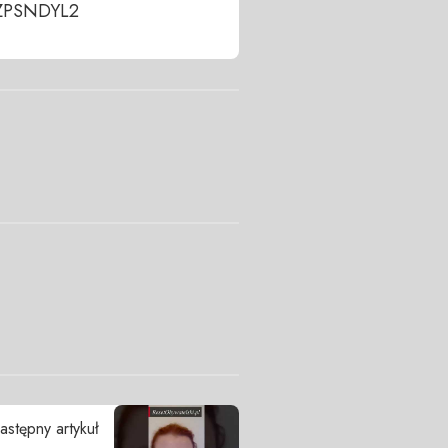
8ZPSNDYL2
astępny artykuł