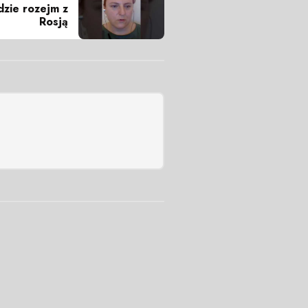
dzie rozejm z
Rosją