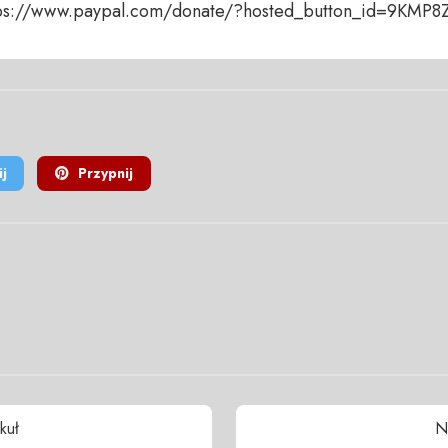
ttps://www.paypal.com/donate/?hosted_button_id=9KMP
j
Przypnij
kuł
N