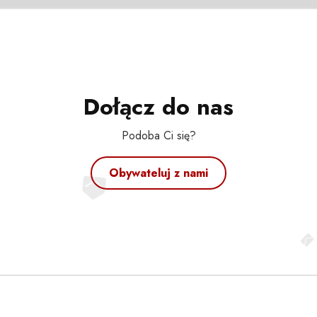
Dołącz do nas
Podoba Ci się?
Obywateluj z nami