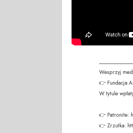
____________
Wesprzyj medi
👉 Fundacja A
W tytule wpłat
👉 Patronite: h
👉 Zrzutka: ht