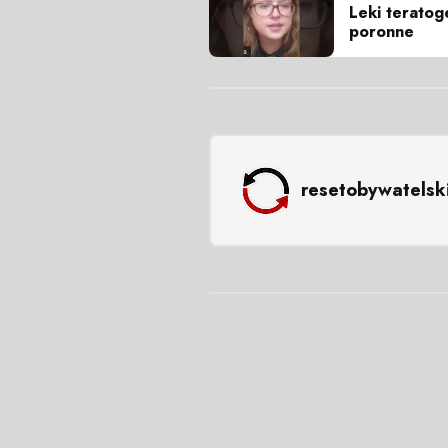
Leki teratog
poronne
resetobywatelsk