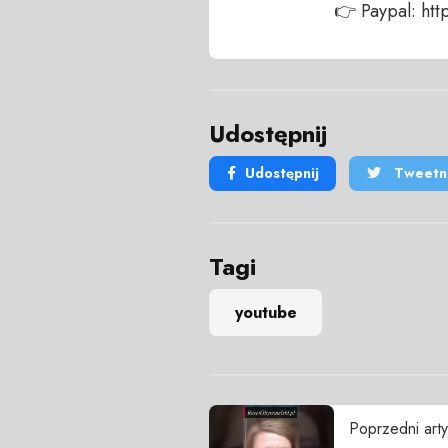
👉 Paypal: h
Udostępnij
Udostępnij
Tweetni
Tagi
youtube
Poprzedni arty