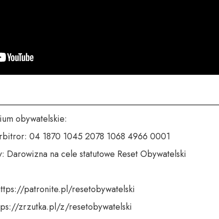
___________________________________________________
um obywatelskie:

rbitror: 04 1870 1045 2078 1068 4966 0001

y: Darowizna na cele statutowe Reset Obywatelski

ttps://patronite.pl/resetobywatelski

tps://zrzutka.pl/z/resetobywatelski
