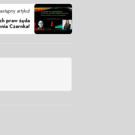
astępny artykuł
ych praw żąda
enia Czarnka!