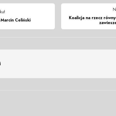
N
kuł
Koalicja na rzecz równ
 Marcin Celiński
zawiesz
i