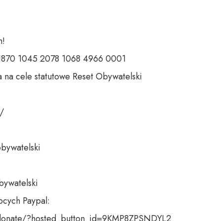
 

 1870 1045 2078 1068 4966 0001 

 na cele statutowe Reset Obywatelski 

 

bywatelski 

bywatelski

cych Paypal:

donate/?hosted_button_id=9KMP8ZPSNDYL2
