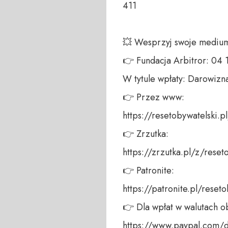
411 

💥 Wesprzyj swoje medium!
👉 Fundacja Arbitror: 04
W tytule wpłaty: Darowizna
👉 Przez www: 

https://resetobywatelski.pl/
👉 Zrzutka: 

https://zrzutka.pl/z/reseto
👉 Patronite: 

https://patronite.pl/reseto
👉 Dla wpłat w walutach ob
https://www.paypal.com/