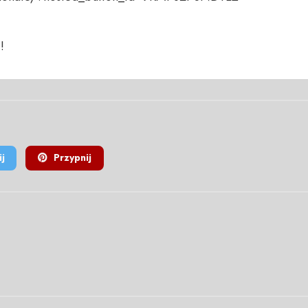
!
j
Przypnij