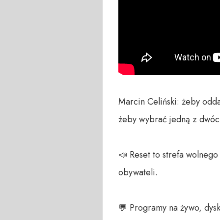
Marcin Celiński: żeby odda
żeby wybrać jedną z dwóch
📣 Reset to strefa wolneg
obywateli. 

💬 Programy na żywo, dysk