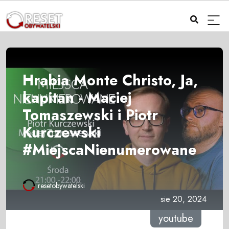
Hrabia Monte Christo, Ja,
kapitan - Maciej
Tomaszewski i Piotr
Kurczewski
#MiejscaNienumerowane
resetobywatelski
sie 20, 2024
youtube