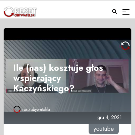
Ile (nas) kosztuje głos
wspierający
Kaczyńskiego?
resetobywatelski
gru 4, 2021
youtube