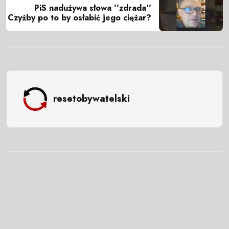
PiS nadużywa słowa ''zdrada''
Czyżby po to by osłabić jego ciężar?
resetobywatelski