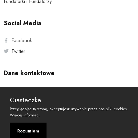
Fundatorki i Fundatorzy
Social Media
Facebook
Twitter
Dane kontaktowe
Andersa 10, 00-201 Warszawa
Ciasteczka
reset@resetobywatelski.pl
Przeglądając tą stronę, akceptujesz używanie przez nas pliki cookies.
Więcej informacji
Rozumiem