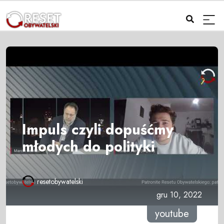
Impuls czyli dopuśćmy
młodych do polityki
resetobywatelski
gru 10, 2022
youtube