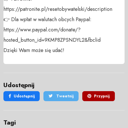
https://patronite.pl/resetobywatelski/description

👉 Dla wpłat w walutach obcych Paypal:

https://www.paypal.com/donate/?
hosted_button_id=9KMP8ZPSNDYL2&fbclid

Dzięki Wam może się udać!
Udostępnij
Udostępnij
Tweetnij
Przypnij
Tagi