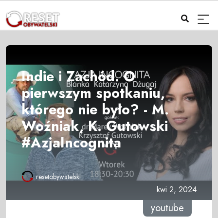
Indie i Zachód. O
pierwszym spotkaniu,
którego nie było? - M.
Woźniak, K. Gutowski
#AzjaIncognita
resetobywatelski
kwi 2, 2024
youtube