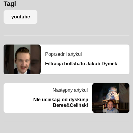
Tagi
youtube
Poprzedni artykuł
Filtracja bullsh#tu Jakub Dymek
Następny artykuł
NIe uciekają od dyskusji
Bereś&Celiński