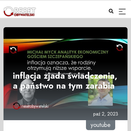
inflacja zjada świadczenia,
a państwo na tym zarabia
resetobywatelski
paź 2, 2023
youtube