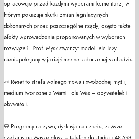
opracowuje przed każdymi wyborami komentarz, w 
którym pokazuje skutki zmian legislacyjnych 
dokonanych przez poszczególne rządy, często także 
efekty wprowadzenia proponowanych w wyborach 
rozwiązań.  Prof. Mysk stworzył model, ale leży 
nieniepokojony w jakiejś mocno zakurzonej szufladzie. 

📣 Reset to strefa wolnego słowa i swobodnej myśli, 
medium tworzone z Wami i dla Was – obywatelek i 
obywateli. 

💬 Programy na żywo, dyskusja na czacie, zawsze 
czekamy na Wasze głosy – telefon do studia +48 698 