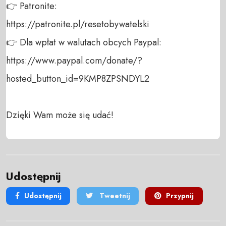
👉 Patronite: 

https://patronite.pl/resetobywatelski

👉 Dla wpłat w walutach obcych Paypal:

https://www.paypal.com/donate/?
hosted_button_id=9KMP8ZPSNDYL2

Dzięki Wam może się udać!
Udostępnij
Udostępnij
Tweetnij
Przypnij