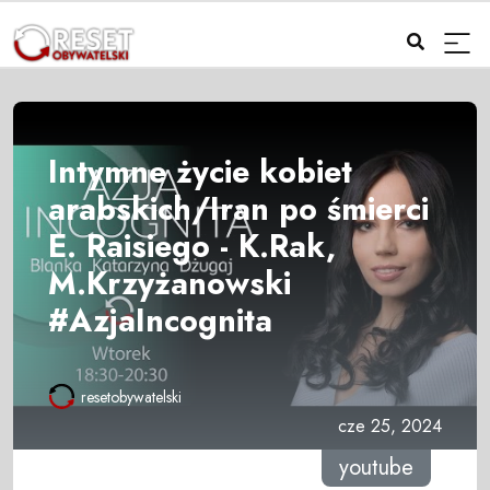
Intymne życie kobiet
arabskich/Iran po śmierci
E. Raisiego - K.Rak,
M.Krzyżanowski
#AzjaIncognita
resetobywatelski
cze 25, 2024
youtube