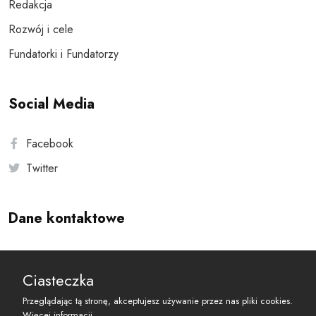
Redakcja
Rozwój i cele
Fundatorki i Fundatorzy
Social Media
Facebook
Twitter
Dane kontaktowe
Andersa 10, 00-201 Warszawa
Ciasteczka
reset@resetobywatelski.pl
Przeglądając tą stronę, akceptujesz używanie przez nas pliki cookies.
Więcej informacji