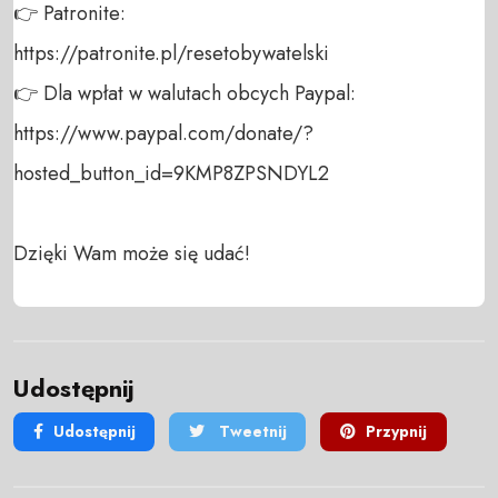
👉 Patronite: 

https://patronite.pl/resetobywatelski

👉 Dla wpłat w walutach obcych Paypal:

https://www.paypal.com/donate/?
hosted_button_id=9KMP8ZPSNDYL2

Dzięki Wam może się udać!
Udostępnij
Udostępnij
Tweetnij
Przypnij