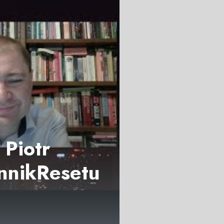
 Piotr
nnikResetu