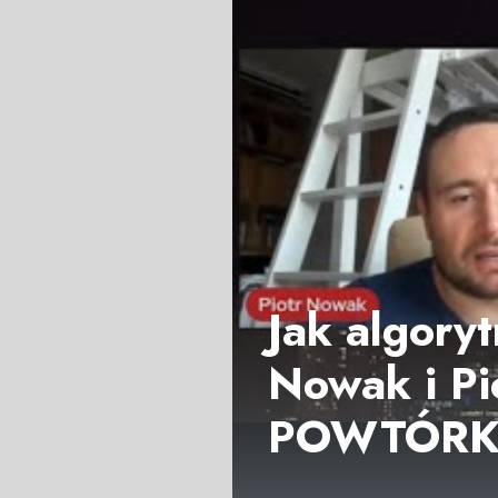
Jak algory
Nowak i Pi
POWTÓR