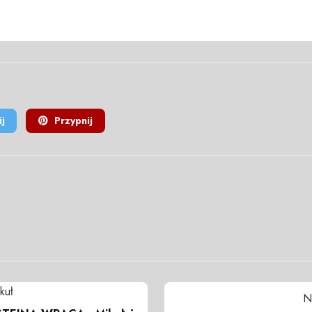
j
Przypnij
kuł
N