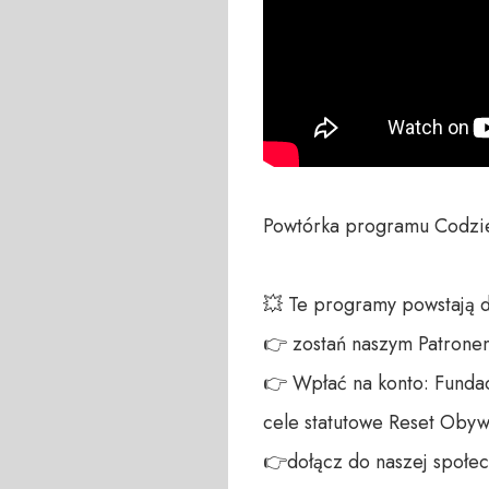
Powtórka programu Codzie
💥 Te programy powstają 
👉 zostań naszym Patronem:
👉 Wpłać na konto: Fundac
cele statutowe Reset Obywa
👉dołącz do naszej społecz