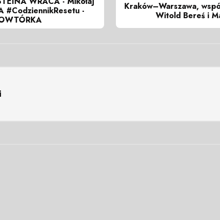
TEINA WRACA - Mikołaj
Kraków–Warszawa, wspól
A #CodziennikResetu -
Witold Bereś i Ma
 POWTÓRKA
i