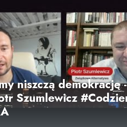
tmy niszczą demokrację -
otr Szumlewicz #Codzie
KA