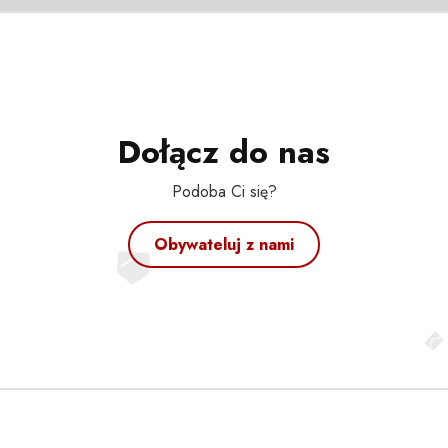
Dołącz do nas
Podoba Ci się?
Obywateluj z nami