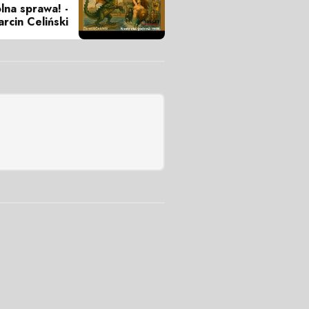
na sprawa! -
rcin Celiński