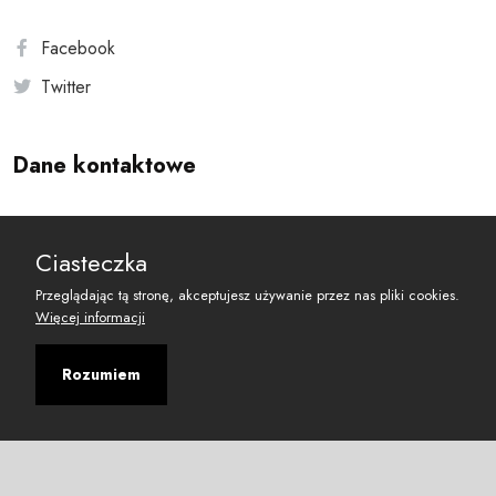
Facebook
Twitter
Dane kontaktowe
Andersa 10, 00-201 Warszawa
Ciasteczka
reset@resetobywatelski.pl
Przeglądając tą stronę, akceptujesz używanie przez nas pliki cookies.
Więcej informacji
Rozumiem
©
2026
Fundacja Arbitror
Developed with
by
Maciej
&
Łukasz