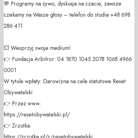
💬 Programy na żywo, dyskusja na czacie, zawsze 
czekamy na Wasze głosy – telefon do studia +48 698 
286 411 

💥 Wesprzyj swoje medium! 

👉 Fundacja Arbitror: 04 1870 1045 2078 1068 4966 
0001 

W tytule wpłaty: Darowizna na cele statutowe Reset 
Obywatelski 

👉 Przez www: 

https://resetobywatelski.pl/ 

👉 Zrzutka: 

https://zrzutka.pl/z/resetobywatelski 
