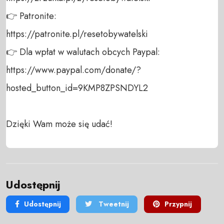
👉 Patronite: 

https://patronite.pl/resetobywatelski

👉 Dla wpłat w walutach obcych Paypal:

https://www.paypal.com/donate/?
hosted_button_id=9KMP8ZPSNDYL2

Dzięki Wam może się udać!
Udostępnij
Udostępnij
Tweetnij
Przypnij