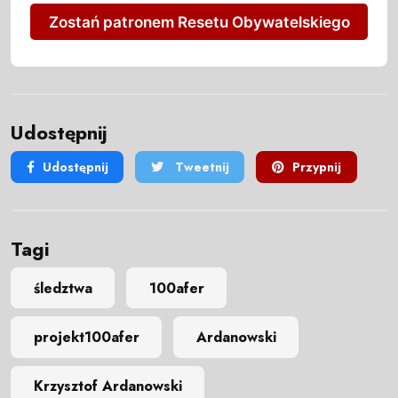
Zostań patronem Resetu Obywatelskiego
Udostępnij
Udostępnij
Tweetnij
Przypnij
Tagi
śledztwa
100afer
projekt100afer
Ardanowski
Krzysztof Ardanowski