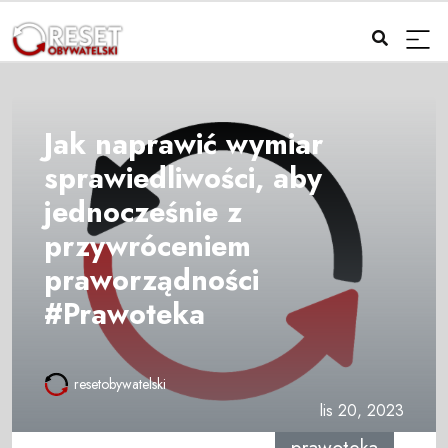
Jak naprawić wymiar
sprawiedliwości, aby
jednocześnie z
przywróceniem
praworządności
#Prawoteka
resetobywatelski
lis 20, 2023