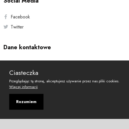
Social Media
Facebook
Twitter
Dane kontaktowe
Andersa 10, 00-201 Warszawa
Ciasteczka
reset@resetobywatelski.pl
Przeglądając tą stronę, akceptujesz używanie przez nas pliki cookies.
Więcej informacji
Rozumiem
©
2026
Fundacja Arbitror
Developed with
by
Maciej
&
Łukasz