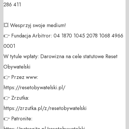
286 411 

💥 Wesprzyj swoje medium! 

👉 Fundacja Arbitror: 04 1870 1045 2078 1068 4966 
0001 

W tytule wpłaty: Darowizna na cele statutowe Reset 
Obywatelski 

👉 Przez www: 

https://resetobywatelski.pl/ 

👉 Zrzutka: 

https://zrzutka.pl/z/resetobywatelski 

👉 Patronite: 

https://patronite.pl/resetobywatelski
