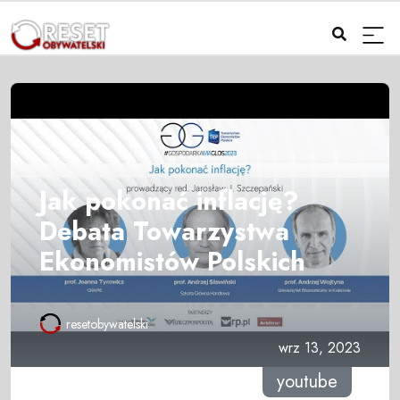
Jak pokonać inflację?
Debata Towarzystwa
Ekonomistów Polskich
resetobywatelski
wrz 13, 2023
youtube