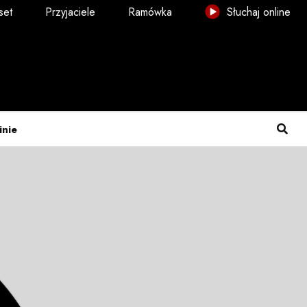
set
Przyjaciele
Ramówka
Słuchaj online
inie