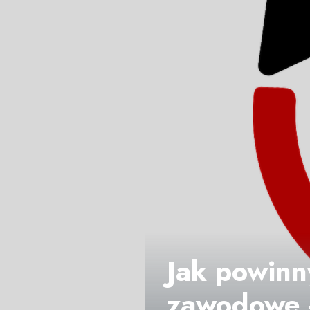
Jak powinn
zawodowe -