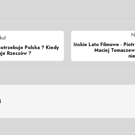
N
kuł
Ińskie Lato Filmowe - Piot
potrzebuje Polska ? Kiedy
Maciej Tomaszews
uje Rzeszów ?
ni
i