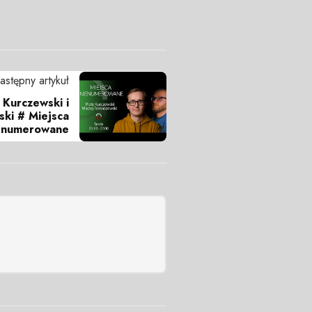
astępny artykuł
r Kurczewski i
ki # Miejsca
enumerowane