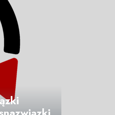
ązki
snazwiązki