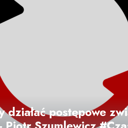
y działać postępowe zwi
 Piotr Szumlewicz #Cza