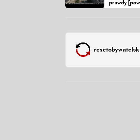
prawdy [pow
resetobywatelsk