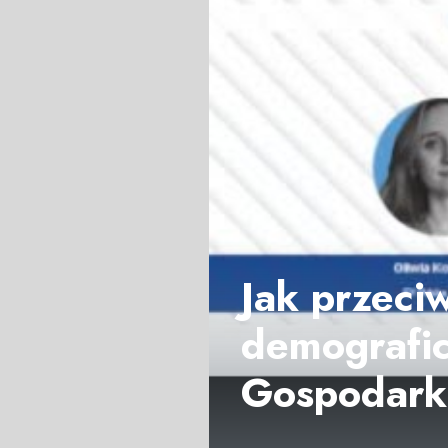
Jak przeci
demografic
Gospodark