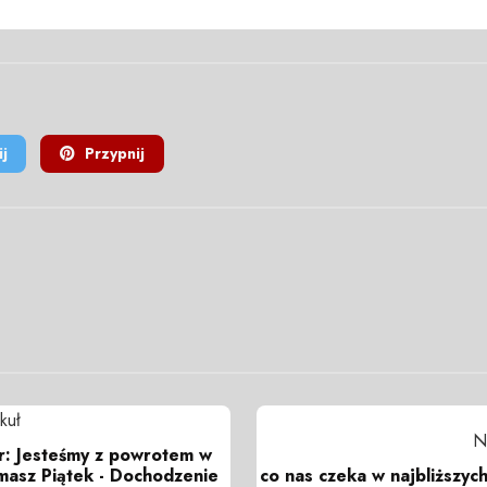
j
Przypnij
kuł
N
: Jesteśmy z powrotem w
co nas czeka w najbliższyc
masz Piątek - Dochodzenie