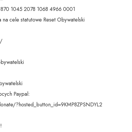
 1870 1045 2078 1068 4966 0001 

 na cele statutowe Reset Obywatelski 

 

bywatelski 

bywatelski

cych Paypal:

donate/?hosted_button_id=9KMP8ZPSNDYL2

!