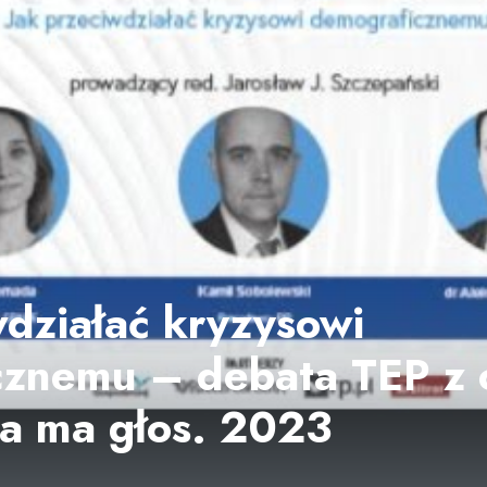
wdziałać kryzysowi
znemu – debata TEP z 
a ma głos. 2023