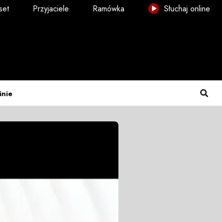
set
Przyjaciele
Ramówka
Słuchaj online
inie