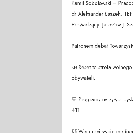
Kamil Sobolewski – Praco
dr Aleksander Łaszek, TEP

Prowadzący: Jarosław J. Sz
Patronem debat Towarzystw
📣 Reset to strefa wolneg
obywateli. 

💬 Programy na żywo, dysk
411 

💥 Wesprzyj swoje medium!