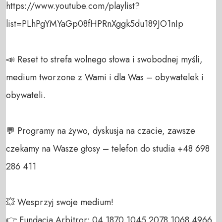
https://www.youtube.com/playlist?
list=PLhPgYMYaGp08fHPRnXggk5du189JO1nIp

📣 Reset to strefa wolnego słowa i swobodnej myśli, 
medium tworzone z Wami i dla Was – obywatelek i 
obywateli. 

💬 Programy na żywo, dyskusja na czacie, zawsze 
czekamy na Wasze głosy – telefon do studia +48 698 
286 411 

💥 Wesprzyj swoje medium! 

👉 Fundacja Arbitror: 04 1870 1045 2078 1068 4966 