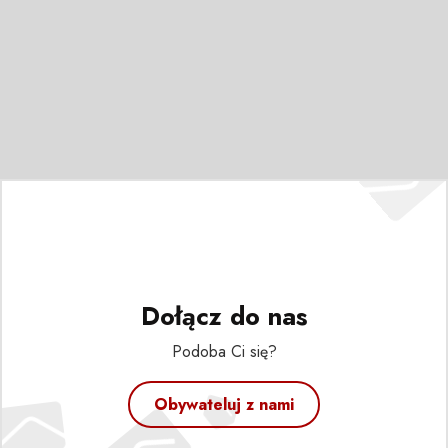
Dołącz do nas
Podoba Ci się?
Obywateluj z nami