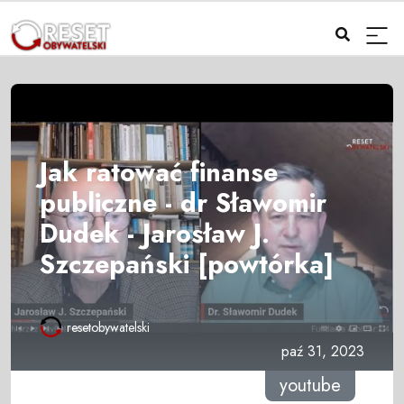
Jak ratować finanse
publiczne - dr Sławomir
Dudek - Jarosław J.
Szczepański [powtórka]
resetobywatelski
paź 31, 2023
youtube