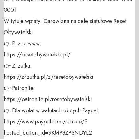
0001 

W tytule wpłaty: Darowizna na cele statutowe Reset 
Obywatelski 

👉 Przez www: 

https://resetobywatelski.pl/ 

👉 Zrzutka: 

https://zrzutka.pl/z/resetobywatelski 

👉 Patronite: 

https://patronite.pl/resetobywatelski

👉 Dla wpłat w walutach obcych Paypal:

https://www.paypal.com/donate/?
hosted_button_id=9KMP8ZPSNDYL2
