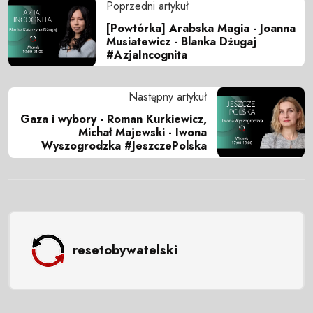
Poprzedni artykuł
[Powtórka] Arabska Magia - Joanna
Musiatewicz - Blanka Dżugaj
#AzjaIncognita
Następny artykuł
Gaza i wybory - Roman Kurkiewicz,
Michał Majewski - Iwona
Wyszogrodzka #JeszczePolska
resetobywatelski