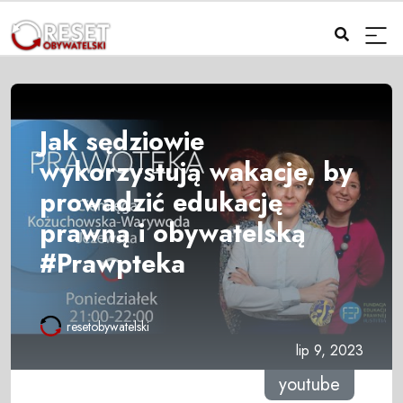
Jak sędziowie
wykorzystują wakacje, by
prowadzić edukację
prawną i obywatelską
#Prawpteka
resetobywatelski
lip 9, 2023
youtube