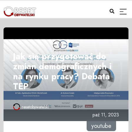
Jak się przygotować do
zmian demograficznych i
na rynku pracy? Debata
TEP
resetobywatelski
paź 11, 2023
youtube