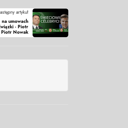
astępny artykuł
ją na umowach
iązki - Piotr
 Piotr Nowak