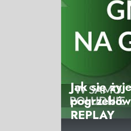
Jak się żyj
pogrzebów r
REPLAY