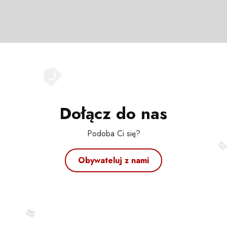
Dołącz do nas
Podoba Ci się?
Obywateluj z nami