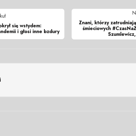
N
kuł
Znani, którzy zatrudnia
okrył się wstydem:
śmieciowych #CzasNaZw
ndemii i głosi inne bzdury
Szumlewicz,
i