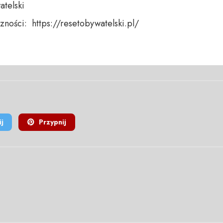
telski 

ności:  https://resetobywatelski.pl/ 

j
Przypnij