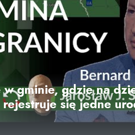
e w gminie, gdzie na dzi
ejestruje się jedne urod