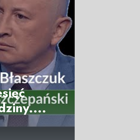
esięć
ziny....