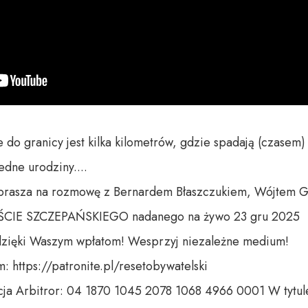
e do granicy jest kilka kilometrów, gdzie spadają (czasem) 
dne urodziny....

zaprasza na rozmowę z Bernardem Błaszczukiem, Wójtem G
CIE SZCZEPAŃSKIEGO nadanego na żywo 23 gru 2025

dzięki Waszym wpłatom! Wesprzyj niezależne medium! 

 https://patronite.pl/resetobywatelski

ja Arbitror: 04 1870 1045 2078 1068 4966 0001 W tytule