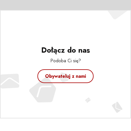
Dołącz do nas
Podoba Ci się?
Obywateluj z nami