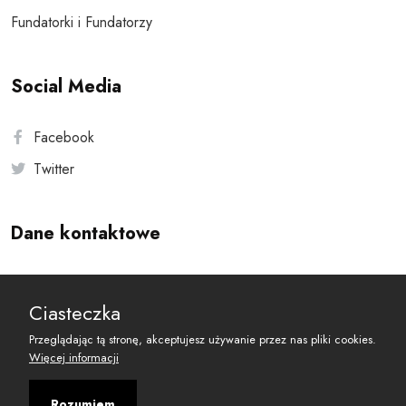
Fundatorki i Fundatorzy
Social Media
Facebook
Twitter
Dane kontaktowe
Andersa 10, 00-201 Warszawa
Ciasteczka
reset@resetobywatelski.pl
Przeglądając tą stronę, akceptujesz używanie przez nas pliki cookies.
Więcej informacji
Rozumiem