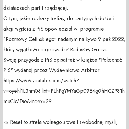
działaczach partii rządzącej. 

O tym, jakie rozkazy trafiają do partyjnych dołów i 
akcji wyjścia z PiS opowiedział w  programie 
"Rozmowy Celińskiego" nadanym na żywo 9 paź 2022, 
który wyjątkowo poprowadził Radosław Gruca.

Swoją przygodę z PiS opisał też w książce "Pokochać 
PiS" wydanej przez Wydawnictwo Arbitror. 

https://www.youtube.com/watch?
v=oyehl1L3hm0&list=PLhPgYMYaGp09E4g0hHCZP81h
muClx3Tae&index=29

📣 Reset to strefa wolnego słowa i swobodnej myśli, 